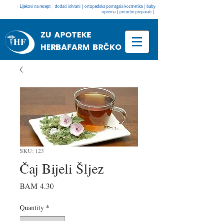
| Lijekovi na recept | dodaci ishrani | ortopedska pomagala kozmetika | baby
oprema | prirodni preparati |
ZU APOTEKE
HERBAFARM BRČKO
SKU: 123
Čaj Bijeli Šljez
Price
BAM 4.30
Quantity
*