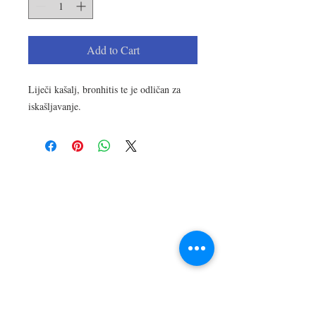
Add to Cart
Liječi kašalj, bronhitis te je odličan za
iskašljavanje.
LOKACIJA
R.Dz.Čauševića 21
Miroslava Krleže 59
Dejtonska 15
Vukosavačka 133/A
Brčko distrikt BiH
Upiši svoj email kako bi bio u
toku sa novostima!