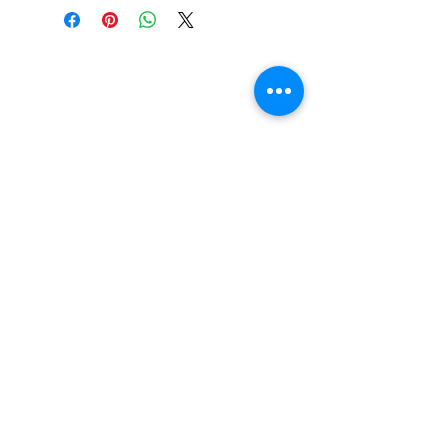
LOKACIJA
R.Dz.Čauševića 21
Miroslava Krleže 59
Dejtonska 15
Vukosavačka 133/A
Brčko distrikt BiH
Upiši svoj email kako bi bio u
toku sa novostima!
Pošalji