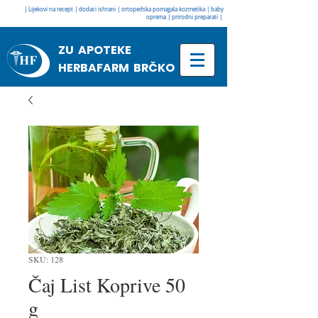
| Lijekovi na recept | dodaci ishrani | ortopedska pomagala kozmetika | baby
oprema | prirodni preparati |
ZU APOTEKE
HERBAFARM BRČKO
SKU: 128
Čaj List Koprive 50
g