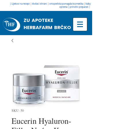
| Lijekovi na recept | dodaci ishrani | ortopedska pomagala kozmetika | baby
oprema | prirodni preparati |
ZU APOTEKE
HERBAFARM BRČKO
SKU: 50
Eucerin Hyaluron-