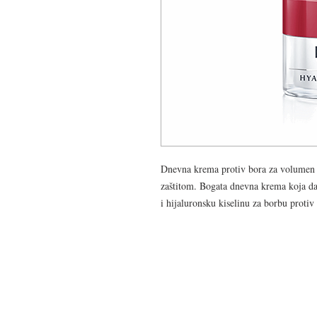
Dnevna krema protiv bora za volumen 
zaštitom. Bogata dnevna krema koja da
i hijaluronsku kiselinu za borbu proti
KACIJA