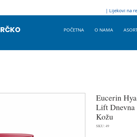
| Lijekovi na 
BRČKO
POČETNA
O NAMA
ASOR
Eucerin Hya
Lift Dnevna
Kožu
SKU: 49