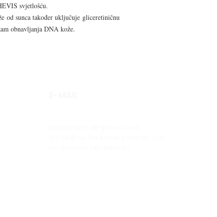
HEVIS svjetlošću.
e od sunca također uključuje gliceretiničnu
izam obnavljanja DNA kože.
E-MAIL
herbafarm@teol.net
herbafarm3@gmail.com
office@apotekaherbafarm.com
herbafarm1@teol.net