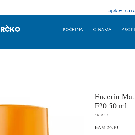
| Lijekovi na 
BRČKO
POČETNA
O NAMA
ASOR
Eucerin Mati
F30 50 ml
SKU: 40
Price
BAM 26.10