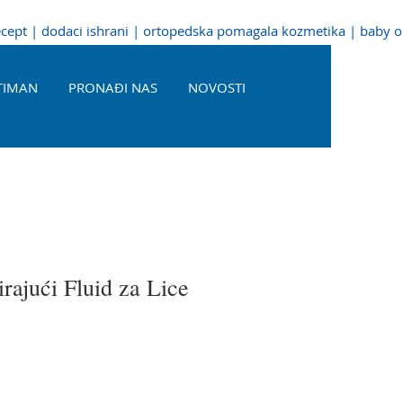
recept | dodaci ishrani | ortopedska pomagala kozmetika | baby 
TIMAN
PRONAĐI NAS
NOVOSTI
rajući Fluid za Lice