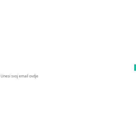
Upiši svoj email kako bi bio u toku sa
novostima!