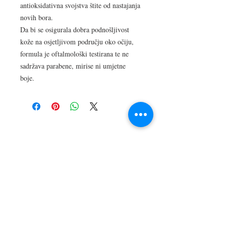
antioksidativna svojstva štite od nastajanja
novih bora.
Da bi se osigurala dobra podnošljivost
kože na osjetljivom području oko očiju,
formula je oftalmološki testirana te ne
sadržava parabene, mirise ni umjetne
boje.
LOKACIJA
R.Dz.Čauševića 21
Miroslava Krleže 59
Dejtonska 15
Vukosavačka 133/A
Brčko distrikt BiH
Upiši svoj email kako bi bio u
toku sa novostima!