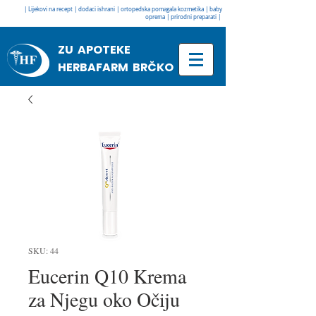
| Lijekovi na recept | dodaci ishrani | ortopedska pomagala kozmetika | baby
oprema | prirodni preparati |
ZU APOTEKE
HERBAFARM BRČKO
SKU: 44
Eucerin Q10 Krema
za Njegu oko Očiju