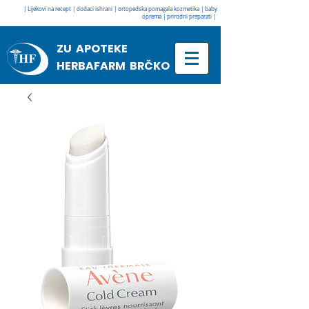
| Lijekovi na recept | dodaci ishrani | ortopedska pomagala kozmetika | baby
oprema | prirodni preparati |
ZU APOTEKE
HERBAFARM BRČKO