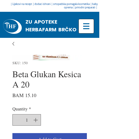
| Lijekovi na recept | dodaci ishrani | ortopedska pomagala kozmetika | baby
oprema | prirodni preparati |
ZU APOTEKE
HERBAFARM BRČKO
SKU: 150
Beta Glukan Kesica
A 20
Price
BAM 15.10
Quantity
*