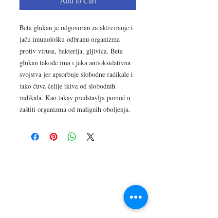
Add to Cart
Beta glukan je odgovoran za aktiviranje i
jaču imunološku odbranu organizma
protiv virusa, bakterija, gljivica. Beta
glukan takođe ima i jaka antioksidativna
svojstva jer apsorbuje slobodne radikale i
tako čuva ćelije tkiva od slobodnih
radikala. Kao takav predstavlja pomoć u
zaštiti organizma od malignih oboljenja.
LOKACIJA
R.Dz.Čauševića 21
Miroslava Krleže 59
Dejtonska 15
Vukosavačka 133/A
Brčko distrikt BiH