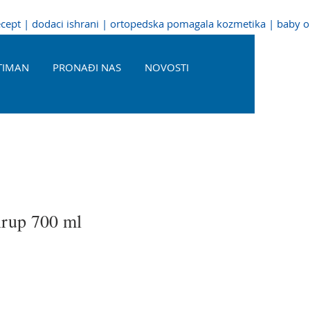
recept | dodaci ishrani | ortopedska pomagala kozmetika | baby 
TIMAN
PRONAĐI NAS
NOVOSTI
irup 700 ml