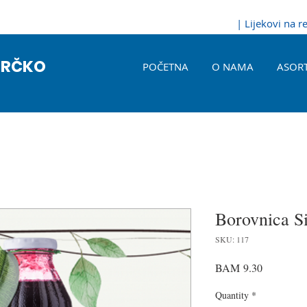
| Lijekovi na 
BRČKO
POČETNA
O NAMA
ASOR
Borovnica S
SKU: 117
Price
BAM 9.30
Quantity
*