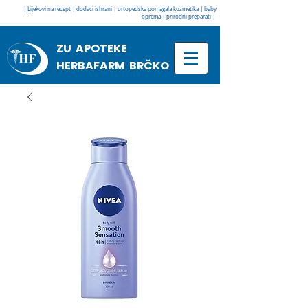
| Lijekovi na recept | dodaci ishrani | ortopedska pomagala kozmetika | baby
oprema | prirodni preparati |
ZU APOTEKE
HERBAFARM BRČKO