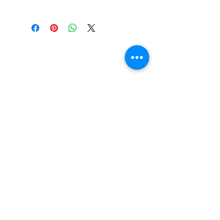
LOKACIJA
R.Dz.Čauševića 21
Miroslava Krleže 59
Dejtonska 15
Vukosavačka 133/A
Brčko distrikt BiH
Upiši svoj email kako bi bio u
toku sa novostima!
Pošalji