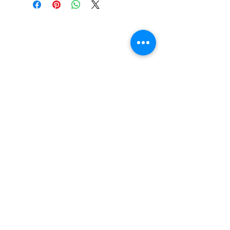
LOKACIJA
R.Dz.Čauševića 21
Miroslava Krleže 59
Dejtonska 15
Vukosavačka 133/A
Brčko distrikt BiH
Upiši svoj email kako bi bio u
toku sa novostima!
Pošalji