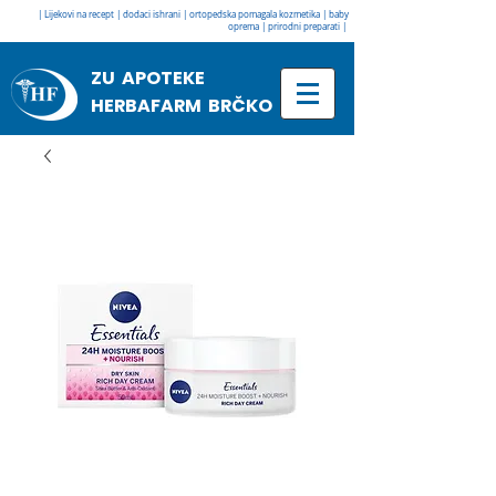
| Lijekovi na recept | dodaci ishrani | ortopedska pomagala kozmetika | baby
oprema | prirodni preparati |
ZU APOTEKE
HERBAFARM BRČKO