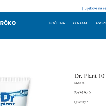
| Lijekovi na 
BRČKO
POČETNA
O NAMA
ASOR
Dr. Plant 1
SKU: 58
Price
BAM 9.40
Quantity
*