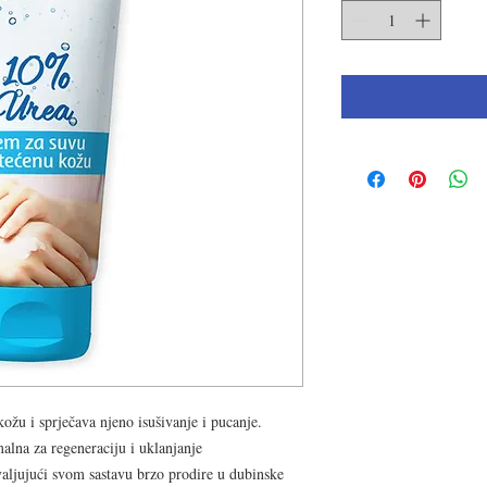
ožu i sprječava njeno isušivanje i pucanje.
alna za regeneraciju i uklanjanje
aljujući svom sastavu brzo prodire u dubinske