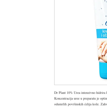
Dr Plant 10% Urea intenzivno hidrira k
Koncentracija uree u preparatu je optim
odumrlih površinskih ćelija kože. Zahv