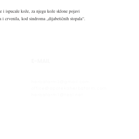
e i ispucale kože, za njegu kože sklone pojavi
a i crvenila, kod sindroma „dijabetičnih stopala“.
E-MAIL
herbafarm@teol.net
herbafarm3@gmail.com
office@apotekaherbafarm.com
herbafarm1@teol.net