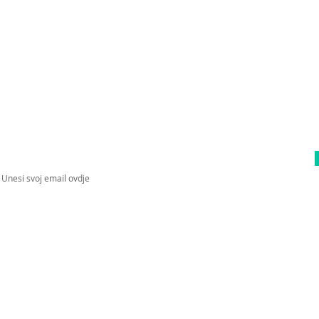
Upiši svoj email kako bi bio u toku sa
novostima!