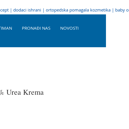
recept | dodaci ishrani | ortopedska pomagala kozmetika | baby 
TIMAN
PRONAĐI NAS
NOVOSTI
0% Urea Krema