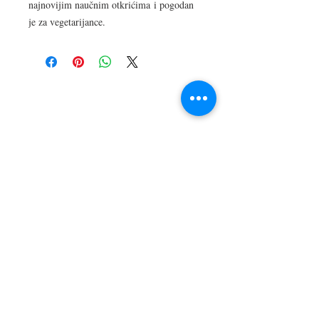
najnovijim naučnim otkrićima i pogodan
je za vegetarijance.
LOKACIJA
R.Dz.Čauševića 21
Miroslava Krleže 59
Dejtonska 15
Vukosavačka 133/A
Brčko distrikt BiH
Upiši svoj email kako bi bio u
toku sa novostima!
Pošalji