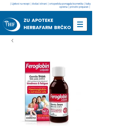
| Lijekovi na recept | dodaci ishrani | ortopedska pomagala kozmetika | baby
oprema | prirodni preparati |
ZU APOTEKE
HERBAFARM BRČKO