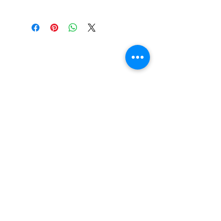
LOKACIJA
R.Dz.Čauševića 21
Miroslava Krleže 59
Dejtonska 15
Vukosavačka 133/A
Brčko distrikt BiH
Upiši svoj email kako bi bio u
toku sa novostima!
Pošalji