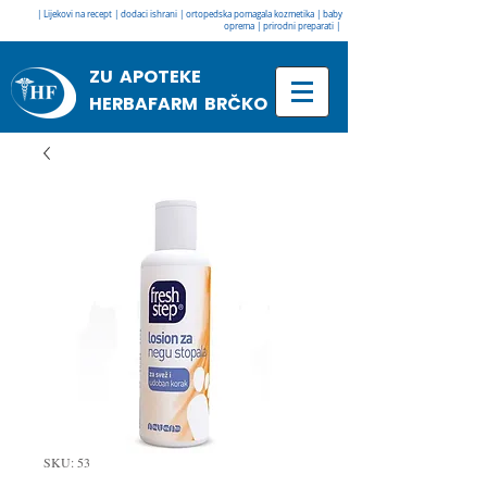
| Lijekovi na recept | dodaci ishrani | ortopedska pomagala kozmetika | baby
oprema | prirodni preparati |
ZU APOTEKE
HERBAFARM BRČKO
SKU: 53