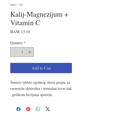
SKU: 159
Kalij-Magnezijum +
Vitamin C
Price
BAM 13.10
Quantity
*
Add to Cart
Šumeće tablete ugodnog okusa grejpa, za
ravnotežu elektrolita i normalan krvni tlak
, prilikom bavljenja sportom.