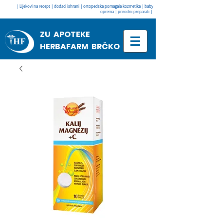
| Lijekovi na recept | dodaci ishrani | ortopedska pomagala kozmetika | baby
oprema | prirodni preparati |
ZU APOTEKE
HERBAFARM BRČKO