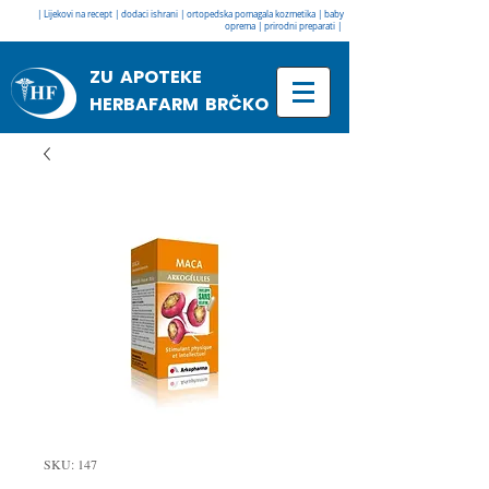
| Lijekovi na recept | dodaci ishrani | ortopedska pomagala kozmetika | baby
oprema | prirodni preparati |
ZU APOTEKE
HERBAFARM BRČKO
SKU: 147