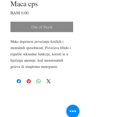
Maca cps
Price
BAM 0.00
Out of Stock
Maka doprinosi povećanju fizičkih i
mentalnih sposobnosti. Povećava libido i
reguliše seksualne funkcije, koristi se u
liječenju anemije, kod menstrualnih
grčeva ili simptoma menopauze.
LOKACIJA
R.Dz.Čauševića 21
Miroslava Krleže 59
Dejtonska 15
Vukosavačka 133/A