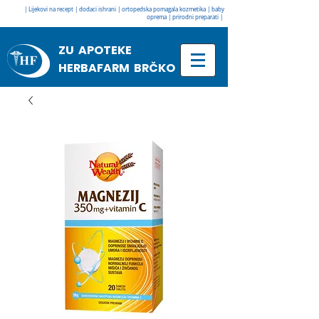
| Lijekovi na recept | dodaci ishrani | ortopedska pomagala kozmetika | baby
oprema | prirodni preparati |
ZU APOTEKE
HERBAFARM BRČKO