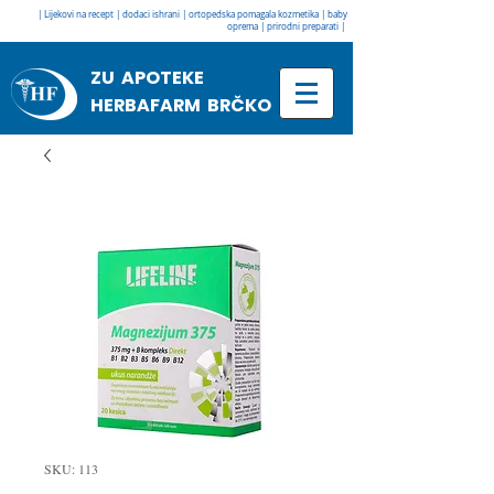
| Lijekovi na recept | dodaci ishrani | ortopedska pomagala kozmetika | baby
oprema | prirodni preparati |
ZU APOTEKE
HERBAFARM BRČKO
SKU: 113