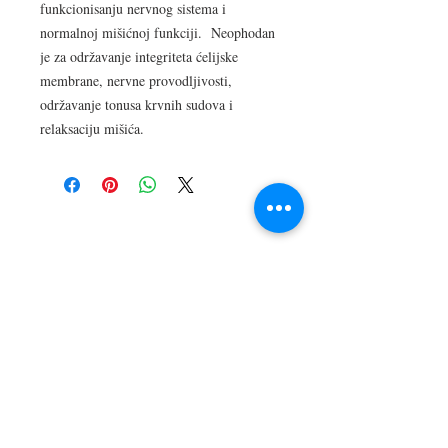
funkcionisanju nervnog sistema i
normalnoj mišićnoj funkciji. Neophodan
je za održavanje integriteta ćelijske
membrane, nervne provodljivosti,
održavanje tonusa krvnih sudova i
relaksaciju mišića.
LOKACIJA
R.Dz.Čauševića 21
Miroslava Krleže 59
Dejtonska 15
Vukosavačka 133/A
Brčko distrikt BiH
Upiši svoj email kako bi bio u
toku sa novostima!