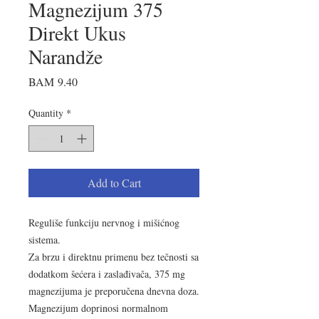
Magnezijum 375
Direkt Ukus
Narandže
Price
BAM 9.40
Quantity
*
Add to Cart
Reguliše funkciju nervnog i mišićnog
sistema.
Za brzu i direktnu primenu bez tečnosti sa
dodatkom šećera i zaslađivača, 375 mg
magnezijuma je preporučena dnevna doza.
Magnezijum doprinosi normalnom