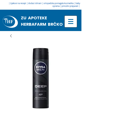
| Lijekovi na recept | dodaci ishrani | ortopedska pomagala kozmetika | baby
oprema | prirodni preparati |
ZU APOTEKE
HERBAFARM BRČKO