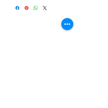
LOKACIJA
R.Dz.Čauševića 21
Miroslava Krleže 59
Dejtonska 15
Vukosavačka 133/A
Brčko distrikt BiH
Upiši svoj email kako bi bio u
toku sa novostima!
Pošalji