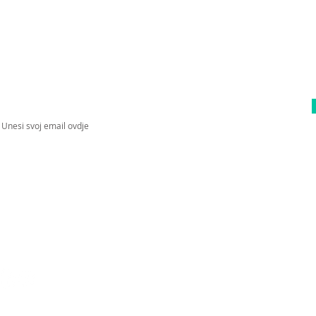
Upiši svoj email kako bi bio u toku sa
novostima!
ratite nas na socijalnim mrežama