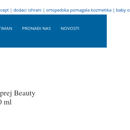
recept | dodaci ishrani | ortopedska pomagala kozmetika | baby 
TIMAN
PRONAĐI NAS
NOVOSTI
prej Beauty
0 ml