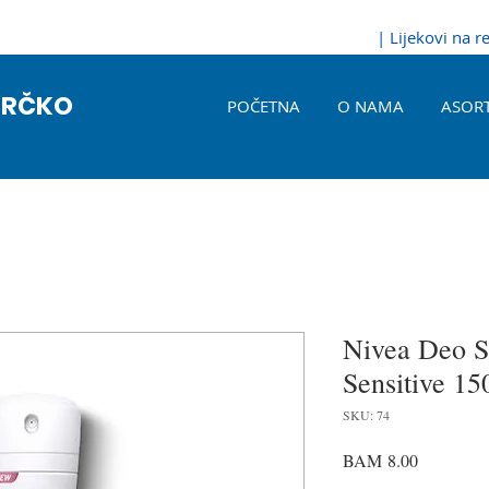
| Lijekovi na 
BRČKO
POČETNA
O NAMA
ASOR
Nivea Deo S
Sensitive 15
SKU: 74
Price
BAM 8.00