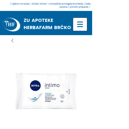
| Lijekovi na recept | dodaci ishrani | ortopedska pomagala kozmetika | baby
oprema | prirodni preparati |
ZU APOTEKE
HERBAFARM BRČKO