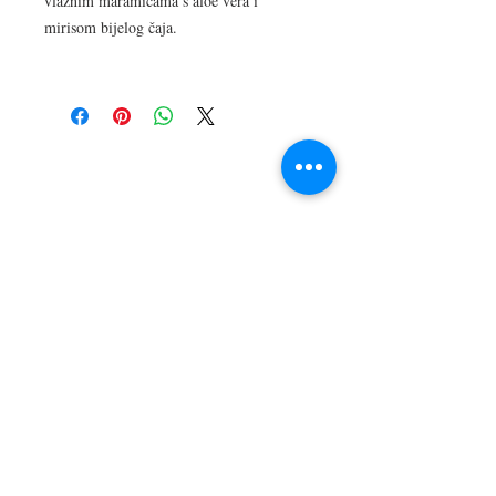
vlažnim maramicama s aloe vera i
mirisom bijelog čaja.
LOKACIJA
R.Dz.Čauševića 21
Miroslava Krleže 59
Dejtonska 15
Vukosavačka 133/A
Brčko distrikt BiH
Upiši svoj email kako bi bio u
toku sa novostima!
Pošalji