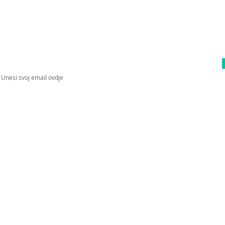
Upiši svoj email kako bi bio u toku sa
novostima!
ratite nas na socijalnim mrežama