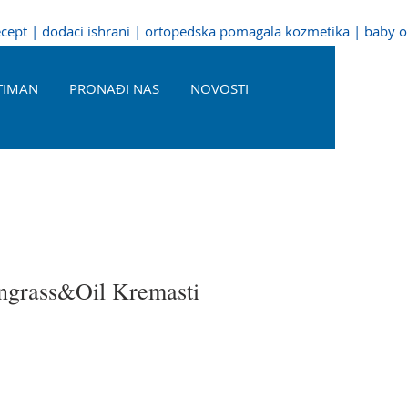
recept | dodaci ishrani | ortopedska pomagala kozmetika | baby 
TIMAN
PRONAĐI NAS
NOVOSTI
grass&Oil Kremasti