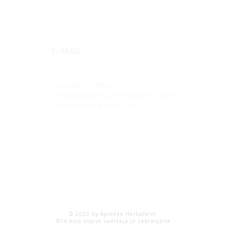
E-MAIL
herbafarm@teol.net
herbafarm3@gmail.com
office@apotekaherbafarm.com
herbafarm1@teol.net
P
© 2020 by Apoteke Herbafarm
Bilo koja kopija sadržaja je zabranjena