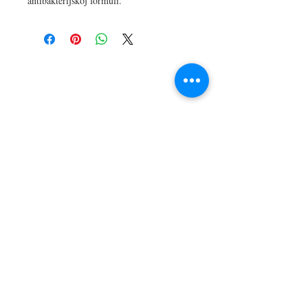
antibakterijskoj formuli.
LOKACIJA
R.Dz.Čauševića 21
Miroslava Krleže 59
Dejtonska 15
Vukosavačka 133/A
Brčko distrikt BiH
Upiši svoj email kako bi bio u
toku sa novostima!
Pošalji