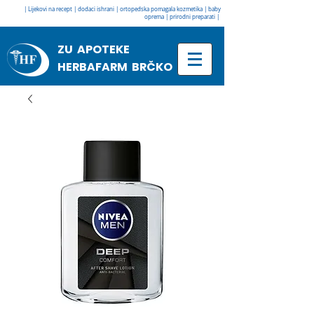
| Lijekovi na recept | dodaci ishrani | ortopedska pomagala kozmetika | baby
oprema | prirodni preparati |
ZU APOTEKE
HERBAFARM BRČKO