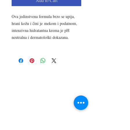
Add to Cart
Ova jedinstvena formula brzo se upija,
hrani kožu i čini je mekom i podatnom,
intenzivna hidratantna krema je pH
neutralna i dermatološki dokazana.
LOKACIJA
R.Dz.Čauševića 21
Miroslava Krleže 59
Dejtonska 15
Vukosavačka 133/A
Brčko distrikt BiH
Upiši svoj email kako bi bio u
toku sa novostima!