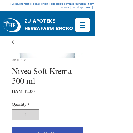
| Lijekovi na recept | dodaci ishrani | ortopedska pomagala kozmetika | baby
oprema | prirodni preparati |
ZU APOTEKE
HERBAFARM BRČKO
SKU: 104
Nivea Soft Krema
300 ml
Price
BAM 12.00
Quantity
*