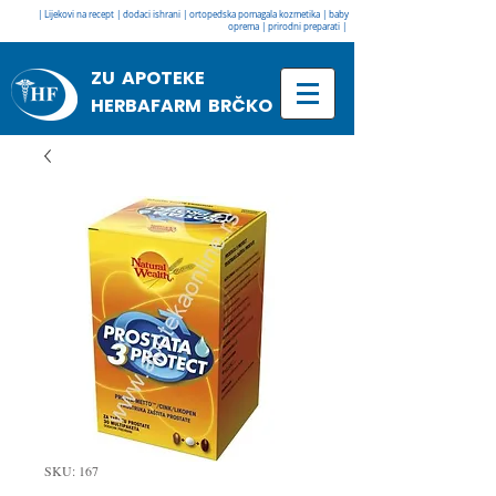
| Lijekovi na recept | dodaci ishrani | ortopedska pomagala kozmetika | baby
oprema | prirodni preparati |
ZU APOTEKE
HERBAFARM BRČKO
SKU: 167