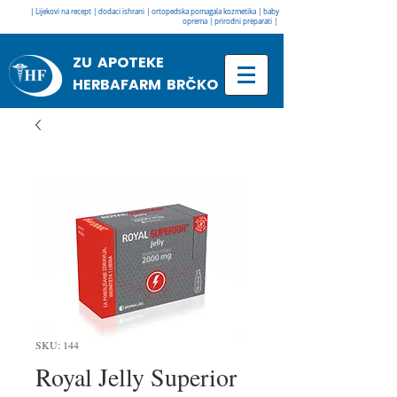
| Lijekovi na recept | dodaci ishrani | ortopedska pomagala kozmetika | baby
oprema | prirodni preparati |
ZU APOTEKE
HERBAFARM BRČKO
SKU: 144
Royal Jelly Superior