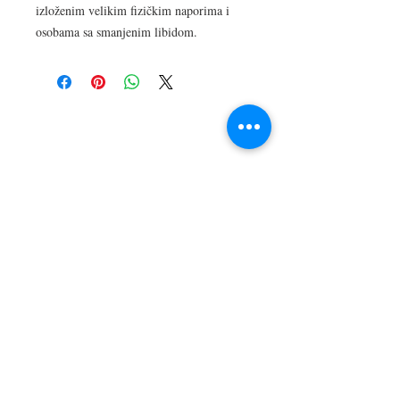
izloženim velikim fizičkim naporima i
osobama sa smanjenim libidom.
LOKACIJA
R.Dz.Čauševića 21
Miroslava Krleže 59
Dejtonska 15
Vukosavačka 133/A
Brčko distrikt BiH
Upiši svoj email kako bi bio u
toku sa novostima!
Pošalji