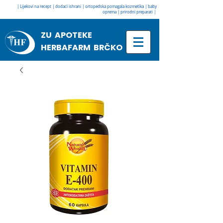
| Lijekovi na recept | dodaci ishrani | ortopedska pomagala kozmetika | baby
oprema | prirodni preparati |
ZU APOTEKE
HERBAFARM BRČKO