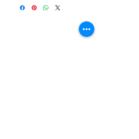
LOKACIJA
R.Dz.Čauševića 21
Miroslava Krleže 59
Dejtonska 15
Vukosavačka 133/A
Brčko distrikt BiH
Upiši svoj email kako bi bio u
toku sa novostima!
Pošalji