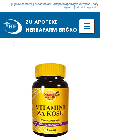
| Lijekovi na recept | dodaci ishrani | ortopedska pomagala kozmetika | baby
oprema | prirodni preparati |
ZU APOTEKE
HERBAFARM BRČKO